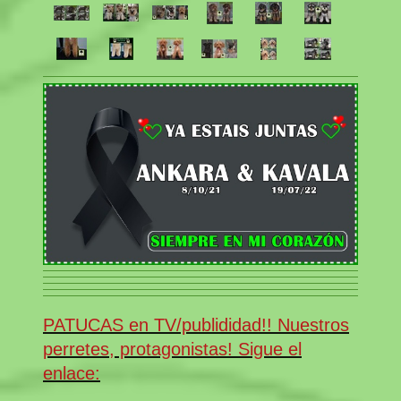
PATUCAS en TV/publididad!! Nuestros
perretes, protagonistas! Sigue el
enlace: